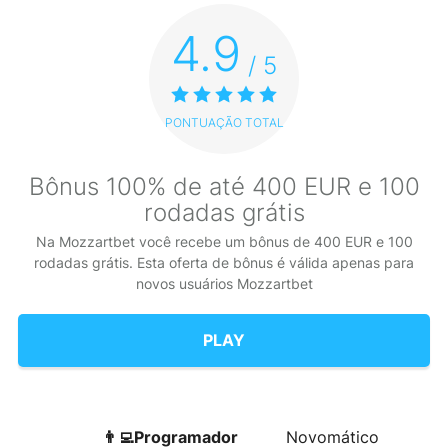
4.9
/ 5
PONTUAÇÃO TOTAL
Bônus 100% de até 400 EUR e 100
rodadas grátis
Na Mozzartbet você recebe um bônus de 400 EUR e 100
rodadas grátis. Esta oferta de bônus é válida apenas para
novos usuários Mozzartbet
PLAY
👨‍💻Programador
Novomático