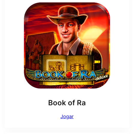
Book of Ra
Jogar