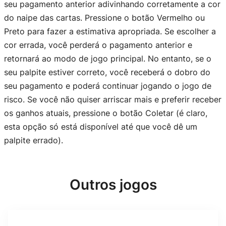
seu pagamento anterior adivinhando corretamente a cor
do naipe das cartas. Pressione o botão Vermelho ou
Preto para fazer a estimativa apropriada. Se escolher a
cor errada, você perderá o pagamento anterior e
retornará ao modo de jogo principal. No entanto, se o
seu palpite estiver correto, você receberá o dobro do
seu pagamento e poderá continuar jogando o jogo de
risco. Se você não quiser arriscar mais e preferir receber
os ganhos atuais, pressione o botão Coletar (é claro,
esta opção só está disponível até que você dê um
palpite errado).
Outros jogos