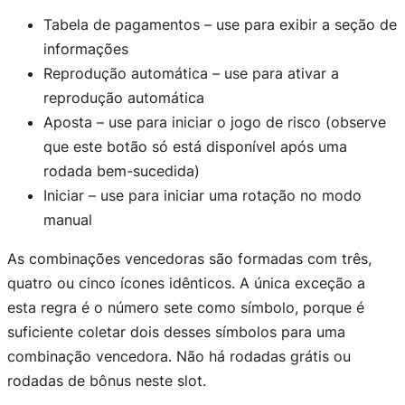
Tabela de pagamentos – use para exibir a seção de
informações
Reprodução automática – use para ativar a
reprodução automática
Aposta – use para iniciar o jogo de risco (observe
que este botão só está disponível após uma
rodada bem-sucedida)
Iniciar – use para iniciar uma rotação no modo
manual
As combinações vencedoras são formadas com três,
quatro ou cinco ícones idênticos. A única exceção a
esta regra é o número sete como símbolo, porque é
suficiente coletar dois desses símbolos para uma
combinação vencedora. Não há rodadas grátis ou
rodadas de bônus neste slot.