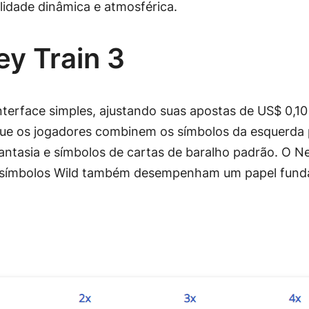
idade dinâmica e atmosférica.
y Train 3
terface simples, ajustando suas apostas de US$ 0,10
ue os jogadores combinem os símbolos da esquerda p
 fantasia e símbolos de cartas de baralho padrão. O
s símbolos Wild também desempenham um papel funda