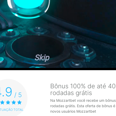
Bônus 100% de até 40
4.9
rodadas grátis
/ 5
Na Mozzartbet você recebe um bônus
rodadas grátis. Esta oferta de bônus é
TUAÇÃO TOTAL
novos usuários Mozzartbet