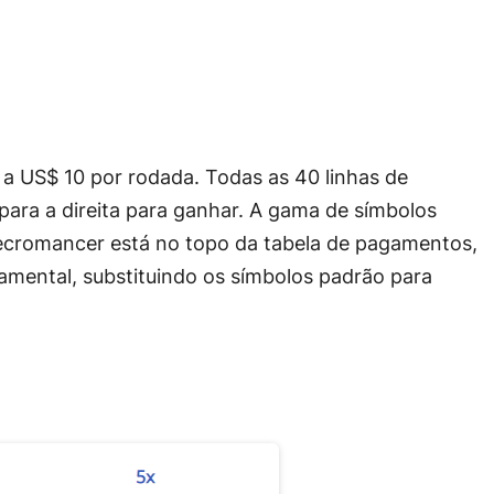
 a US$ 10 por rodada. Todas as 40 linhas de
ara a direita para ganhar. A gama de símbolos
 Necromancer está no topo da tabela de pagamentos,
mental, substituindo os símbolos padrão para