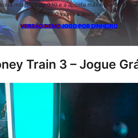
osta mínima é de 0,10 e a aposta máxima é de 10 eur
100.000 vezes a aposta.
VERSÃO DEMO
JOGO POR DINHEIRO
ney Train 3 – Jogue Grá