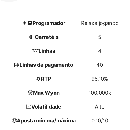
👨‍💻Programador
Relaxe jogando
🏮 Carretéis
5
➿
Linhas
4
🎰
Linhas de pagamento
40
🔄
RTP
96.10%
🏆
Max Wynn
100.000x
📈
Volatilidade
Alto
🤑
Aposta mínima/máxima
0.10/10