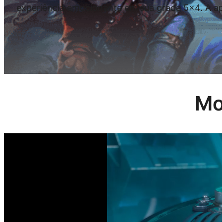
experiência emocionante em sua grade 5×4. A ap
Mo