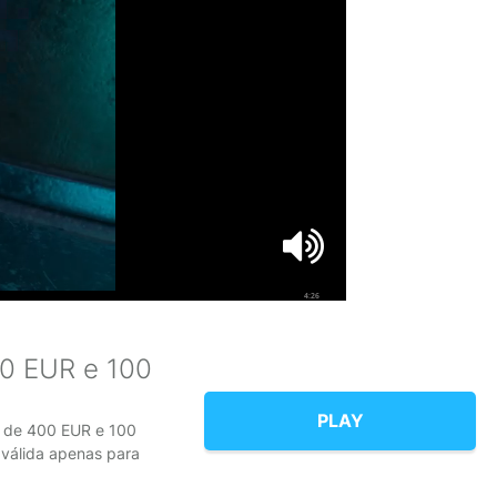
0 EUR e 100
PLAY
 de 400 EUR e 100
 válida apenas para