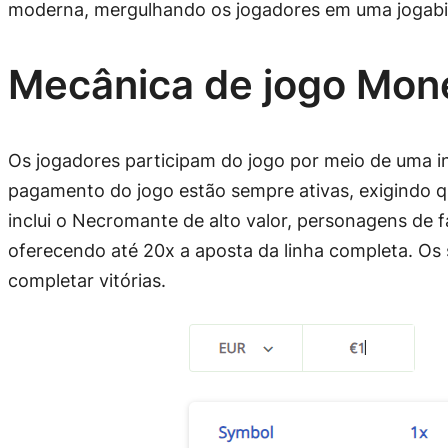
moderna, mergulhando os jogadores em uma jogabil
Mecânica de jogo Mone
Os jogadores participam do jogo por meio de uma in
pagamento do jogo estão sempre ativas, exigindo q
inclui o Necromante de alto valor, personagens de
oferecendo até 20x a aposta da linha completa. O
completar vitórias.