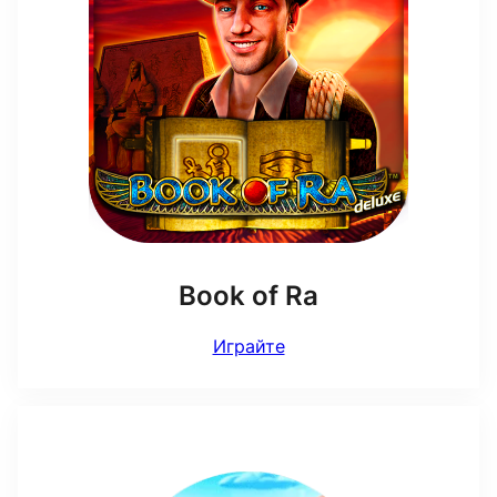
Book of Ra
Играйте