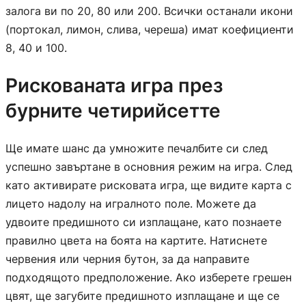
залога ви по 20, 80 или 200. Всички останали икони
(портокал, лимон, слива, череша) имат коефициенти
8, 40 и 100.
Рискованата игра през
бурните четирийсетте
Ще имате шанс да умножите печалбите си след
успешно завъртане в основния режим на игра. След
като активирате рисковата игра, ще видите карта с
лицето надолу на игралното поле. Можете да
удвоите предишното си изплащане, като познаете
правилно цвета на боята на картите. Натиснете
червения или черния бутон, за да направите
подходящото предположение. Ако изберете грешен
цвят, ще загубите предишното изплащане и ще се