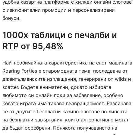
удобна хазартна платформа с хиляди онлайн слотове
с изключителни промоции и персонализирани
бонуси.
1000x таблици с печалби и
RTP от 95,48%
Най-необичайната характеристика на слот машината
Roaring Forties е старомодната тема, последвана от
джентълменските изплащания, генерирани от wilds и
scatter. Бъдете внимателни, докато избирате
любимото си онлайн поки за забавление, особено
когато играта има такава възвращаемост. Различава
се от другите безплатни казино слотове по липсата
на безплатни завъртания, които алтернативно могат
да бъдат осребрени. Понякога получаването на