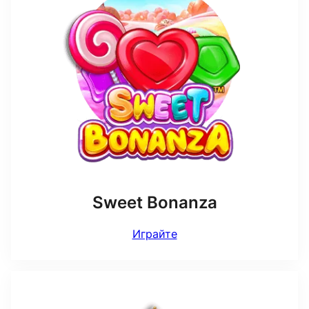
Sweet Bonanza
Играйте