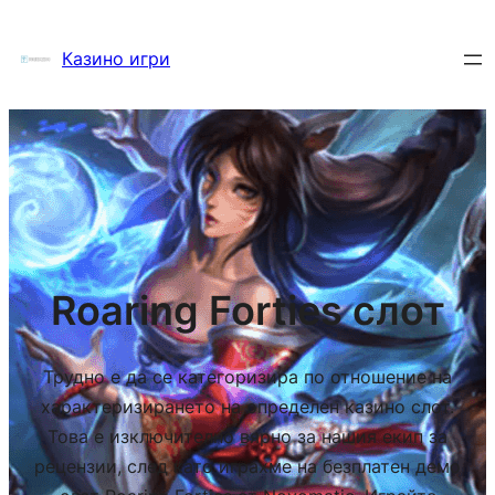
Към
съдържанието
Казино игри
Roaring Forties слот
Трудно е да се категоризира по отношение на
характеризирането на определен казино слот.
Това е изключително вярно за нашия екип за
рецензии, след като играхме на безплатен демо