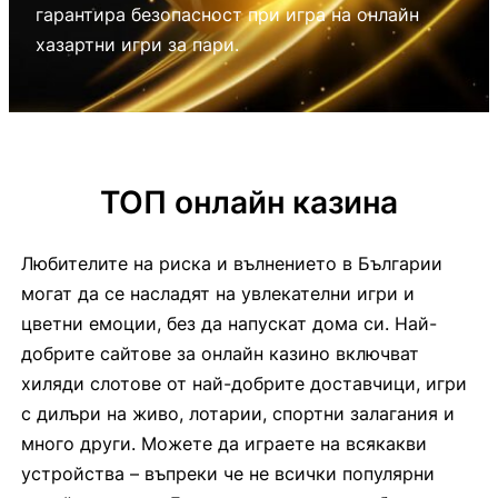
гарантира безопасност при игра на онлайн
хазартни игри за пари.
ТОП онлайн казина
Любителите на риска и вълнението в Българии
могат да се насладят на увлекателни игри и
цветни емоции, без да напускат дома си. Най-
добрите сайтове за онлайн казино включват
хиляди слотове от най-добрите доставчици, игри
с дилъри на живо, лотарии, спортни залагания и
много други. Можете да играете на всякакви
устройства – въпреки че не всички популярни