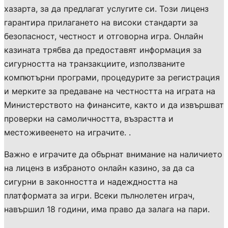
хазарта, за да предлагат услугите си. Този лиценз
гарантира прилагането на високи стандарти за
безопасност, честност и отговорна игра. Онлайн
казината трябва да предоставят информация за
сигурността на транзакциите, използваните
компютърни програми, процедурите за регистрация
и мерките за предаване на честността на играта на
Министерството на финансите, както и да извършват
проверки на самоличността, възрастта и
местоживеенето на играчите. .
Важно е играчите да обърнат внимание на наличието
на лиценз в избраното онлайн казино, за да са
сигурни в законността и надеждността на
платформата за игри. Всеки пълнолетен играч,
навършил 18 години, има право да залага на пари.