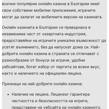
всички популярни онлайн казина в Българии имат
свои собствени мобилни приложения, играчите
могат да залагат на мобилните версии на казината.
Онлайн казината в Българии се превърнаха в
незаменима част от хазартната индустрия,
предоставяйки на играчите уникална възможност да
усетят вълнението, без да напускат дома си. Най-
добрите онлайн казина в страната се отличават с
разнообразие от бонуси за играчи, удобни
уебсайтове, богат избор от партита за всеки вкус,
както и наличието на официален лиценз.
Признаци на най-добрите онлайн казина:
Наличие на лиценз. Лицензът гарантира
честността и безопасността на игрите,
представени на уебсайта на онлайн казиното.