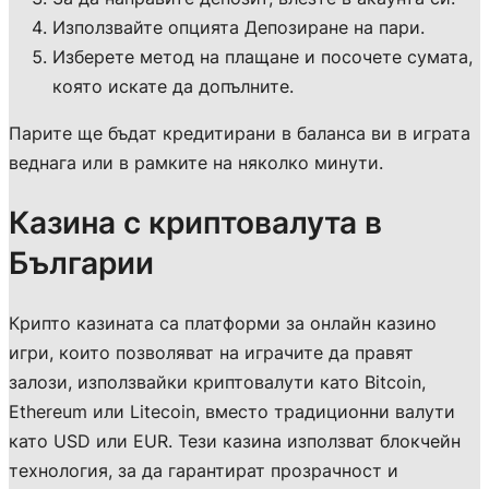
Използвайте опцията Депозиране на пари.
Изберете метод на плащане и посочете сумата,
която искате да допълните.
Парите ще бъдат кредитирани в баланса ви в играта
веднага или в рамките на няколко минути.
Казина с криптовалута в
Българии
Крипто казината са платформи за онлайн казино
игри, които позволяват на играчите да правят
залози, използвайки криптовалути като Bitcoin,
Ethereum или Litecoin, вместо традиционни валути
като USD или EUR. Тези казина използват блокчейн
технология, за да гарантират прозрачност и