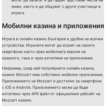
живо, както и да общуват с други участници в
играта.
Мобилни казина и приложения
Играта в онлайн казино България е удобна на всички
устройства. Играчите могат да играят на своите
смартфони както през мобилната версия на
казиното, така и чрез изтегляне на приложение.
Например, сред най-популярните онлайн казина,
казино Mozzart има собствено мобилно приложение.
Приложението на Mozzart е достъпно за смартфони
с iOS и Android. Приложението може да бъде
изтеглено чрез APK файл от официалния уебсайт на
Mozzart казино.