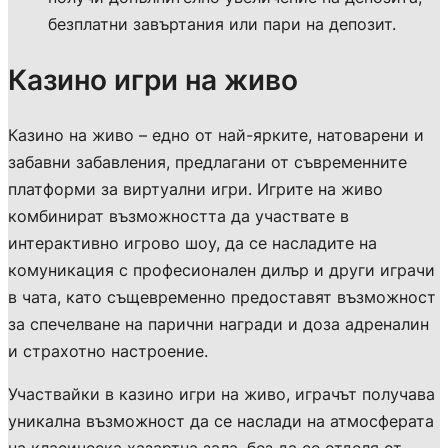
безплатни завъртания или пари на депозит.
Казино игри на живо
Казино на живо – едно от най-ярките, натоварени и
забавни забавления, предлагани от съвременните
платформи за виртуални игри. Игрите на живо
комбинират възможността да участвате в
интерактивно игрово шоу, да се насладите на
комуникация с професионален дилър и други играчи
в чата, като същевременно предоставят възможност
за спечелване на парични награди и доза адреналин
и страхотно настроение.
Участвайки в казино игри на живо, играчът получава
уникална възможност да се наслади на атмосферата
на класическа хазартна зала, без да се отделя от