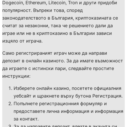
Dogecoin, Ethereum, Litecoin, Tron и други придоби
популярност. Въпреки това, според
законодателството в България, криптоказината се
считат за незаконни, така че решението дали да
играе или не в криптоказино в Българии зависи
изцяло от играча.
Само регистрираният играч може да направи
депозит в онлайн казиното. За да имате възможност
да играете с истински пари, следвайте простите
инструкции:
Изберете онлайн казино, посетете официалния
уебсайт и щракнете върху бутона Регистрация.
Попълнете регистрационния формуляр и
предоставете лична информация и информация
за контакт.
За да направите депозит, влезте в акаунта си.