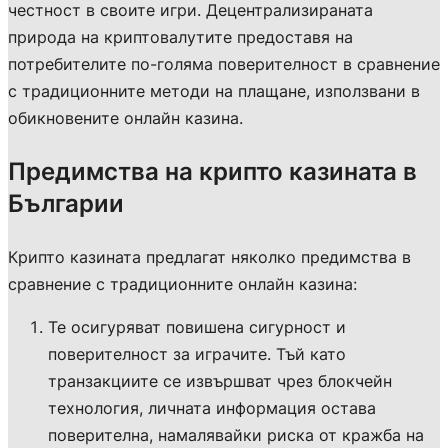
честност в своите игри. Децентрализираната
природа на криптовалутите предоставя на
потребителите по-голяма поверителност в сравнение
с традиционните методи на плащане, използвани в
обикновените онлайн казина.
Предимства на крипто казината в
Българии
Крипто казината предлагат няколко предимства в
сравнение с традиционните онлайн казина:
Те осигуряват повишена сигурност и
поверителност за играчите. Тъй като
транзакциите се извършват чрез блокчейн
технология, личната информация остава
поверителна, намалявайки риска от кражба на