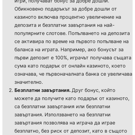
игри, получават бонус за добре дошли.
Обикновено подаръкът за добре дошли от
казиното включва процентно увеличение на
депозита и безплатни завъртания на най-
популярните слотове. Попълването на депозита
се активира по време на първото попълване на
баланса на играта. Например, ако бонусът за
първи депозит е 100%, играчът получава същата
сума като подарък от онлайн казиното, което
означава, че първоначалната банка се увеличава
значително.
Безплатни завъртания.
Друг бонус, който
можете да получите като подарък от казиното,
са безплатни завъртания или безплатни
завъртания. Използването на безплатни
завъртания позволява на играча да играе
безплатно, без риск от депозит, като в същото