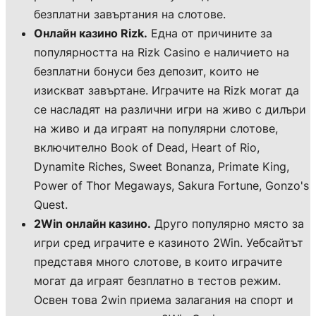
безплатни завъртания на слотове.
Онлайн казино Rizk.
Една от причините за
популярността на Rizk Casino е наличието на
безплатни бонуси без депозит, които не
изискват завъртане. Играчите на Rizk могат да
се насладят на различни игри на живо с дилъри
на живо и да играят на популярни слотове,
включително Book of Dead, Heart of Rio,
Dynamite Riches, Sweet Bonanza, Primate King,
Power of Thor Megaways, Sakura Fortune, Gonzo's
Quest.
2Win онлайн казино.
Друго популярно място за
игри сред играчите е казиното 2Win. Уебсайтът
представя много слотове, в които играчите
могат да играят безплатно в тестов режим.
Освен това 2win приема залагания на спорт и