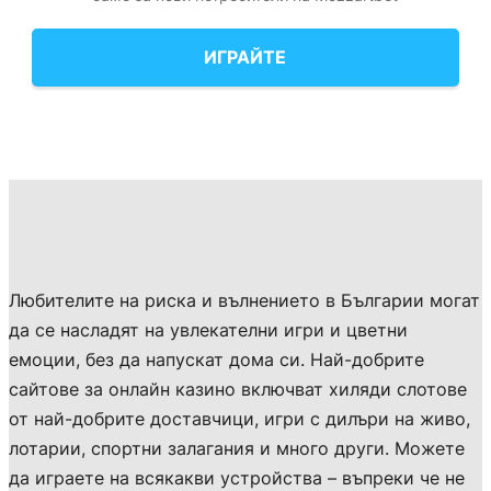
ИГРАЙТЕ
Любителите на риска и вълнението в Българии могат
да се насладят на увлекателни игри и цветни
емоции, без да напускат дома си. Най-добрите
сайтове за онлайн казино включват хиляди слотове
от най-добрите доставчици, игри с дилъри на живо,
лотарии, спортни залагания и много други. Можете
да играете на всякакви устройства – въпреки че не