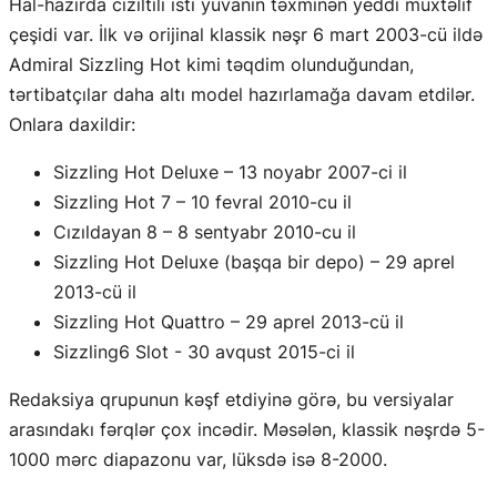
Hal-hazırda cızıltılı isti yuvanın təxminən yeddi müxtəlif
çeşidi var. İlk və orijinal klassik nəşr 6 mart 2003-cü ildə
Admiral Sizzling Hot kimi təqdim olunduğundan,
tərtibatçılar daha altı model hazırlamağa davam etdilər.
Onlara daxildir:
Sizzling Hot Deluxe – 13 noyabr 2007-ci il
Sizzling Hot 7 – 10 fevral 2010-cu il
Cızıldayan 8 – 8 sentyabr 2010-cu il
Sizzling Hot Deluxe (başqa bir depo) – 29 aprel
2013-cü il
Sizzling Hot Quattro – 29 aprel 2013-cü il
Sizzling6 Slot - 30 avqust 2015-ci il
Redaksiya qrupunun kəşf etdiyinə görə, bu versiyalar
arasındakı fərqlər çox incədir. Məsələn, klassik nəşrdə 5-
1000 mərc diapazonu var, lüksdə isə 8-2000.