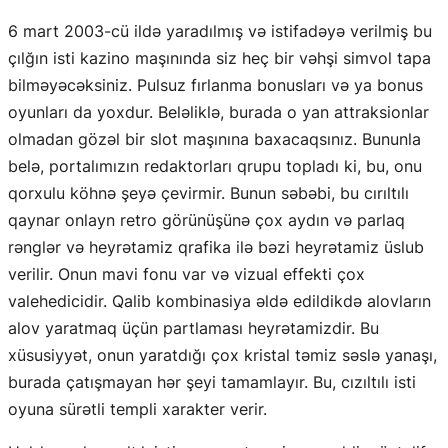
6 mart 2003-cü ildə yaradılmış və istifadəyə verilmiş bu
çılğın isti kazino maşınında siz heç bir vəhşi simvol tapa
bilməyəcəksiniz. Pulsuz fırlanma bonusları və ya bonus
oyunları da yoxdur. Beləliklə, burada o yan attraksionlar
olmadan gözəl bir slot maşınına baxacaqsınız. Bununla
belə, portalımızın redaktorları qrupu topladı ki, bu, onu
qorxulu köhnə şeyə çevirmir. Bunun səbəbi, bu cırıltılı
qaynar onlayn retro görünüşünə çox aydın və parlaq
rənglər və heyrətamiz qrafika ilə bəzi heyrətamiz üslub
verilir. Onun mavi fonu var və vizual effekti çox
valehedicidir. Qalib kombinasiya əldə edildikdə alovların
alov yaratmaq üçün partlaması heyrətamizdir. Bu
xüsusiyyət, onun yaratdığı çox kristal təmiz səslə yanaşı,
burada çatışmayan hər şeyi tamamlayır. Bu, cızıltılı isti
oyuna sürətli templi xarakter verir.