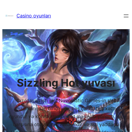
Məzmuna
keçin
Casino oyunları
Sizzling Hot yuvası
Cızıldayan isti slot Novomatic Games-in slot
maşınlarından biridir. Bu, beş çarxlı, beş xəttli
oyundur və köhnə klassik slot maşınına yönəlib. Bu,
qarşısına oturacağınız maşındır və sizi yaddaşla