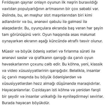
Fırıldayan qaynar onlayn oyunun ilk nəşrin buraxıldığı
vaxtdan populyarlığının artmasının bir çox səbəbi var.
Əslində, bu, ən məşhur slot maşınlarından biri kimi
adlandırılır və bu, ənənəvi qəbulu ilə gəlməsi ilə
əlaqədardır. Bu, oyunçulara ekranda baş verən hər şeyin
tam görünüşünü verir. Oyun haqqında əsas məlumat
oynayarkən ekranın aşağı küncündə ətraflı təsvir olunur.
Müasir və böyük ödəniş xətləri və fırlanma sürəti ilə
ənənəvi səslər və qrafikanın qarışığı da çarxlı oyun
həvəskarlarının çoxunu cəlb edir. Bu köhnə, yeni, klassik
və video xüsusiyyətlərinin qarışığıdır. Beləliklə, insanlar
üç çarxlı maşında bu böyük ödənişlərdən və
xüsusiyyətlərdən həzz almağı düşünəndə maraqlıdırlar.
Həyəcanlanırlar. Cızıldayan isti köhnə və yenidən fərqli
bir şeydir və insanlar unikallığı ilə eyniləşdirməyi sevirlər.
Burada həyəcan böyükdür.