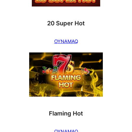
20 Super Hot
OYNAMAQ
Flaming Hot
OYNAMAQ