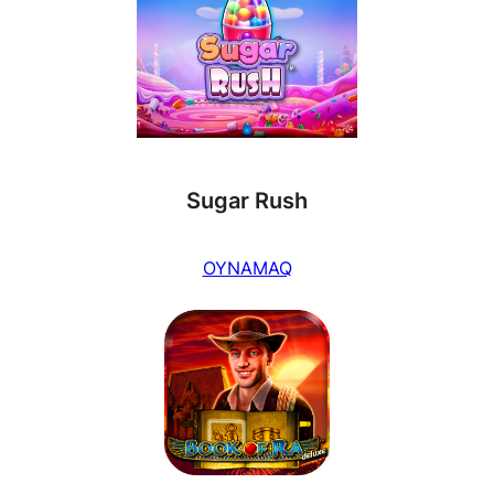
Sugar Rush
OYNAMAQ