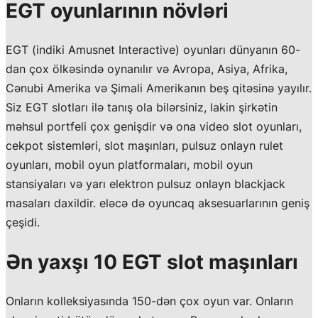
EGT oyunlarının növləri
EGT (indiki Amusnet Interactive) oyunları dünyanın 60-
dan çox ölkəsində oynanılır və Avropa, Asiya, Afrika,
Cənubi Amerika və Şimali Amerikanın beş qitəsinə yayılır.
Siz EGT slotları ilə tanış ola bilərsiniz, lakin şirkətin
məhsul portfeli çox genişdir və ona video slot oyunları,
cekpot sistemləri, slot maşınları, pulsuz onlayn rulet
oyunları, mobil oyun platformaları, mobil oyun
stansiyaları və yarı elektron pulsuz onlayn blackjack
masaları daxildir. eləcə də oyuncaq aksesuarlarının geniş
çeşidi.
Ən yaxşı 10 EGT slot maşınları
Onların kolleksiyasında 150-dən çox oyun var. Onların