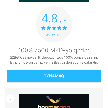
4.8
/ 5
ÜMUMİ XAL
100% 7500 MKD-yə qədər
22Bet Casino-da ilk depozitinizdə 100% bonus qazanın.
Bu promosyon yalnız yeni 22Bet üzvləri üçün əlçatandır.
OYNAMAQ
2