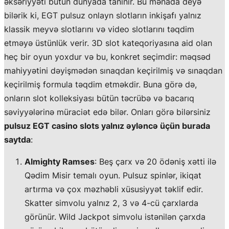
əksəriyyəti bütün dünyada tanınır. Bu mənada deyə
bilərik ki, EGT pulsuz onlayn slotların inkişafı yalnız
klassik meyvə slotlarını və video slotlarını təqdim
etməyə üstünlük verir. 3D slot kateqoriyasına aid olan
heç bir oyun yoxdur və bu, konkret seçimdir: məqsəd
mahiyyətini dəyişmədən sınaqdan keçirilmiş və sınaqdan
keçirilmiş formula təqdim etməkdir. Buna görə də,
onların slot kolleksiyası bütün təcrübə və bacarıq
səviyyələrinə müraciət edə bilər. Onları görə bilərsiniz
pulsuz EGT casino slots yalnız əyləncə üçün burada
saytda
:
Almighty Ramses
: Beş çarx və 20 ödəniş xətti ilə
Qədim Misir temalı oyun. Pulsuz spinlər, ikiqat
artırma və çox məzhəbli xüsusiyyət təklif edir.
Skatter simvolu yalnız 2, 3 və 4-cü çarxlarda
görünür. Wild Jackpot simvolu istənilən çarxda