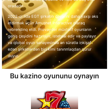
oradadır.
2022-ci ildə EGT şirkətin dəyərini daha yaxşı əks
etdirmək üçün Amusnet Interactive olaraq
rebrendinq etdi. Provayder müxtəlif oyunların
geniş çeşidini hazırlayır, istehsal edir və paylayır
və qlobal oyun sənayesində ən sürətlə inkişaf
edən şirkətlərdən biri kimi tanınmaqdan qürur
duyur.
Bu kazino oyununu oynayın