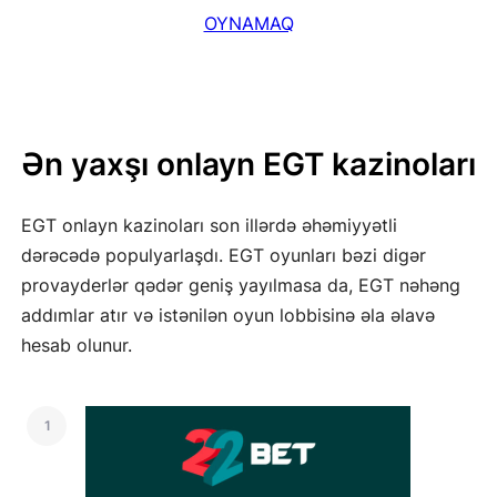
OYNAMAQ
Ən yaxşı onlayn EGT kazinoları
EGT onlayn kazinoları son illərdə əhəmiyyətli
dərəcədə populyarlaşdı. EGT oyunları bəzi digər
provayderlər qədər geniş yayılmasa da, EGT nəhəng
addımlar atır və istənilən oyun lobbisinə əla əlavə
hesab olunur.
1