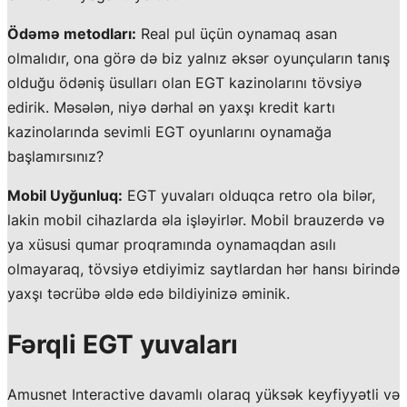
Ödəmə metodları:
Real pul üçün oynamaq asan
olmalıdır, ona görə də biz yalnız əksər oyunçuların tanış
olduğu ödəniş üsulları olan EGT kazinolarını tövsiyə
edirik. Məsələn, niyə dərhal ən yaxşı kredit kartı
kazinolarında sevimli EGT oyunlarını oynamağa
başlamırsınız?
Mobil Uyğunluq:
EGT yuvaları olduqca retro ola bilər,
lakin mobil cihazlarda əla işləyirlər. Mobil brauzerdə və
ya xüsusi qumar proqramında oynamaqdan asılı
olmayaraq, tövsiyə etdiyimiz saytlardan hər hansı birində
yaxşı təcrübə əldə edə bildiyinizə əminik.
Fərqli EGT yuvaları
Amusnet Interactive davamlı olaraq yüksək keyfiyyətli və