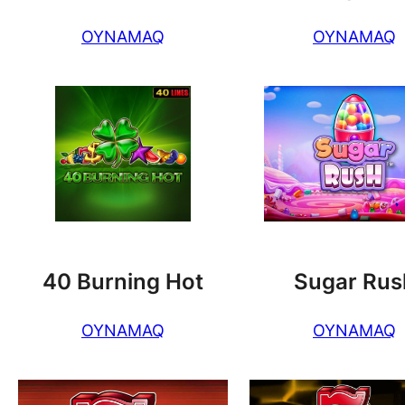
OYNAMAQ
OYNAMAQ
40 Burning Hot
Sugar Rus
OYNAMAQ
OYNAMAQ