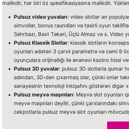
malikdir, hər biri öz spesifikasiyasına malikdir. Yükl
Pulsuz video yuvaları
: video slotlar ən populya
simvollar, bonus raundları və təsirli oyun təkliflə
Sehrbazı, Bəxt Təkəri, Üçlü Almaz və s. Video yuv
Pulsuz Klassik Slotlar
: klassik slotların konsep
oyunları adətən 3 çarxlı parametrə və cəmi 9 ödəni
oyunçulara orijinallığı ilə ənənəvi kazino hissi 
Pulsuz 3D yuvalar
: pulsuz 3D slotlarla qumar hə
adından, 3D-dən çıxarmaq olar, çünki onlar təkm
sənayesinin texnoloji inkişafını göstərən digər x
Pulsuz meyvə maşınları
: Meyvə slot oyunları q
meyvə maşınları deyilir, çünki çarxlarındakı sim
cekpotlarla pulsuz meyvə slot oyunları mövcud