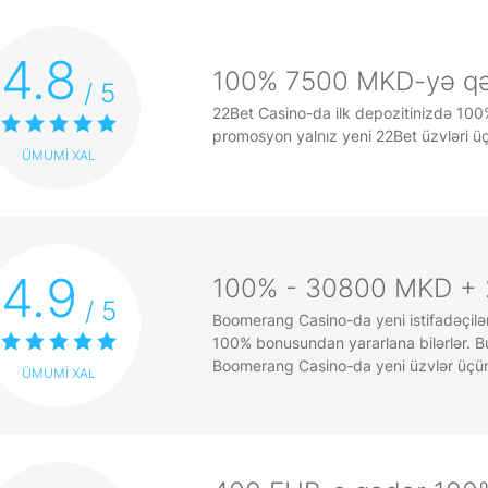
4.8
100% 7500 MKD-yə q
/ 5
22Bet Casino-da ilk depozitinizdə 10
promosyon yalnız yeni 22Bet üzvləri üç
ÜMUMİ XAL
4.9
100% - 30800 MKD +
/ 5
Boomerang Casino-da yeni istifadəçilər
100% bonusundan yararlana bilərlər. Bu 
Boomerang Casino-da yeni üzvlər üçün 
ÜMUMİ XAL