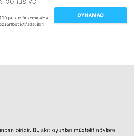
% bonus və
OYNAMAQ
00 pulsuz fırlanma əldə
ozzartbet istifadəçiləri
dan biridir. Bu slot oyunları müxtəlif növlərə