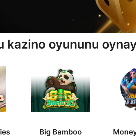
u kazino oyununu oynay
ies
Big Bamboo
Money