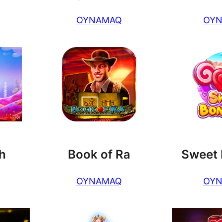
OYNAMAQ
OY
h
Book of Ra
Sweet
OYNAMAQ
OY