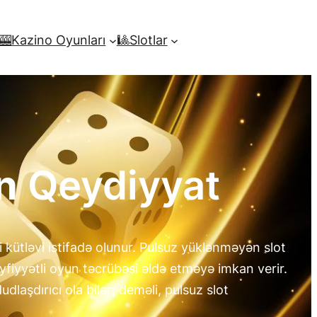
🎰Kazino Oyunları
🎱Slotlar
n
Qeydiyyat
kütləvi istifadə olunur. Pulsuz yüklənməyən slot
iyyətli oyun təcrübəsi əldə etməyə imkan verir.
aşdırıcı ola bilər; deməli, pulsuz slot