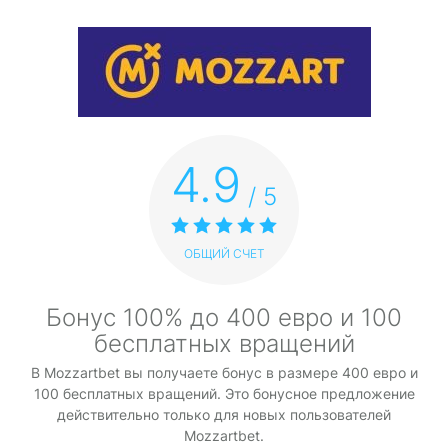
4.9
/ 5
ОБЩИЙ СЧЕТ
Бонус 100% до 400 евро и 100
бесплатных вращений
В Mozzartbet вы получаете бонус в размере 400 евро и
100 бесплатных вращений. Это бонусное предложение
действительно только для новых пользователей
Mozzartbet.