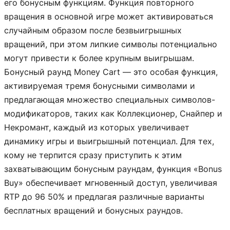
его бонусным функциям. Функция повторного
вращения в основной игре может активироваться
случайным образом после безвыигрышных
вращений, при этом липкие символы потенциально
могут привести к более крупным выигрышам.
Бонусный раунд Money Cart — это особая функция,
активируемая тремя бонусными символами и
предлагающая множество специальных символов-
модификаторов, таких как Коллекционер, Снайпер и
Некромант, каждый из которых увеличивает
динамику игры и выигрышный потенциал. Для тех,
кому не терпится сразу приступить к этим
захватывающим бонусным раундам, функция «Bonus
Buy» обеспечивает мгновенный доступ, увеличивая
RTP до 96 50% и предлагая различные варианты
бесплатных вращений и бонусных раундов.