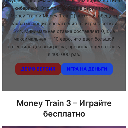
Судного дня с забавным внешним видом в стиле
киберпанк. Это третья игра в серии (после
Money Train и Money Train 2), которая обещает
захватывающие впечатления от игры с сеткой
5×4. Минимальная ставка составляет 0,10, а
максимальная — 10 евро, что дает большой
потенциал для выигрыша, превышающего ставку
в 100 000 раз.
ДЕМО ВЕРСИЯ
ИГРА НА ДЕНЬГИ
Money Train 3 – Играйте
бесплатно