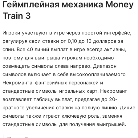
Геймплейная механика Money
Train 3
Игроки участвуют в игре через простой интерфейс,
регулируя свои ставки от 0,10 до 10 долларов за
спин. Все 40 линий выплат в игре всегда активны,
поэтому для выигрыша игрокам необходимо
совмещать символы слева направо. Диапазон
символов включает в себя высокооплачиваемого
Некроманта, фэнтезийных персонажей и
стандартные символы игральных карт. Некромант
возглавляет таблицу выплат, предлагая до 20-
кратного увеличения ставки на полную линию. Дикие
символы также играют ключевую роль, заменяя
стандартные символы для получения выигрышей.