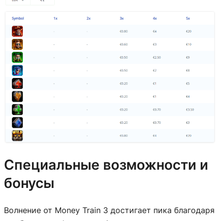
Специальные возможности и
бонусы
Волнение от Money Train 3 достигает пика благодаря