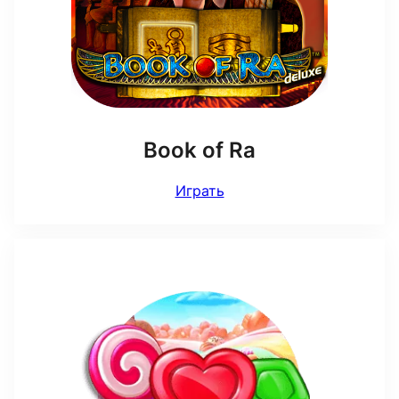
Book of Ra
Играть