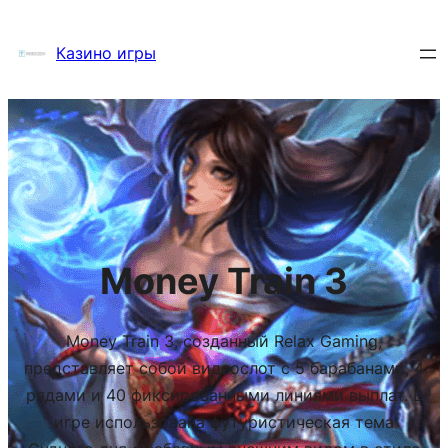
Перейти
к
Казино игры
содержимому
Money Train 3
Money Train 3, созданный Relax Gaming,
представляет собой видеослот с 5 барабанами, 4
рядами и 40 фиксированными линиями выплат. В
игре использована футуристическая тема