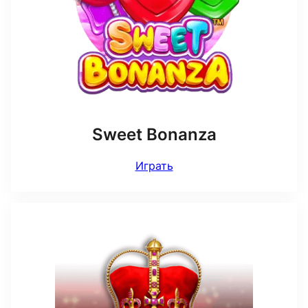
Sweet Bonanza
Играть