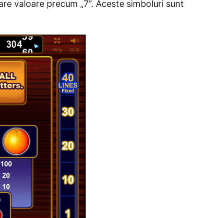
mare valoare precum „7”. Aceste simboluri sunt