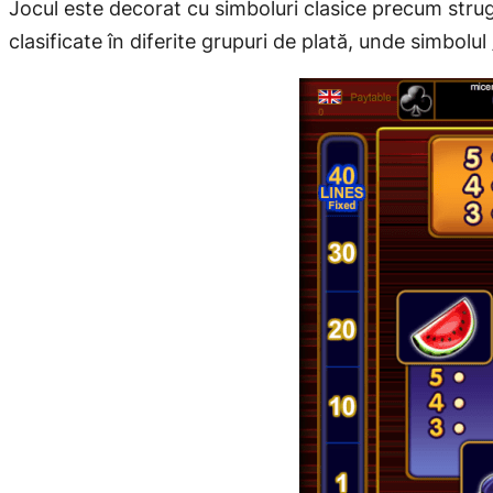
Jocul este decorat cu simboluri clasice precum strug
clasificate în diferite grupuri de plată, unde simbolul