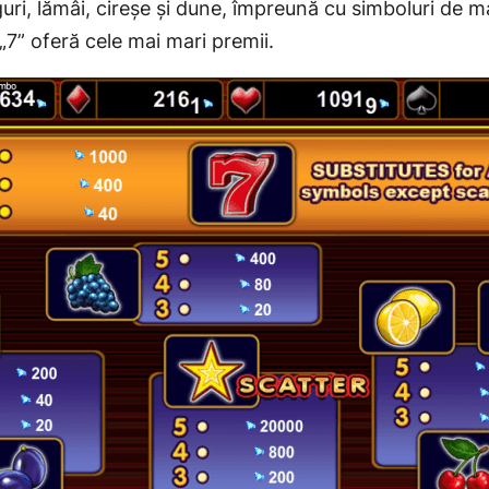
uri, lămâi, cireșe și dune, împreună cu simboluri de 
 „7” oferă cele mai mari premii.