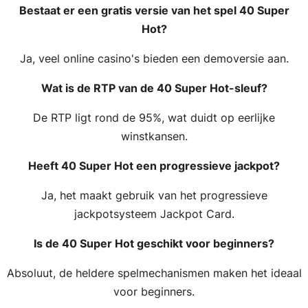
Bestaat er een gratis versie van het spel 40 Super
Hot?
Ja, veel online casino's bieden een demoversie aan.
Wat is de RTP van de 40 Super Hot-sleuf?
De RTP ligt rond de 95%, wat duidt op eerlijke
winstkansen.
Heeft 40 Super Hot een progressieve jackpot?
Ja, het maakt gebruik van het progressieve
jackpotsysteem Jackpot Card.
Is de 40 Super Hot geschikt voor beginners?
Absoluut, de heldere spelmechanismen maken het ideaal
voor beginners.