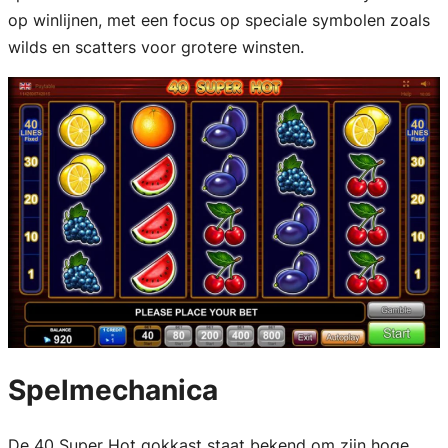
op winlijnen, met een focus op speciale symbolen zoals
wilds en scatters voor grotere winsten.
Spelmechanica
De 40 Super Hot gokkast staat bekend om zijn hoge