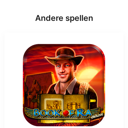
Andere spellen