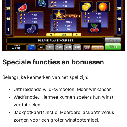
Speciale functies en bonussen
Belangrijke kenmerken van het spel zijn:
Uitbreidende wild-symbolen. Meer winkansen.
Wedfunctie. Hiermee kunnen spelers hun winst
verdubbelen.
Jackpotkaartfunctie. Meerdere jackpotniveaus
zorgen voor een groter winstpotentieel.