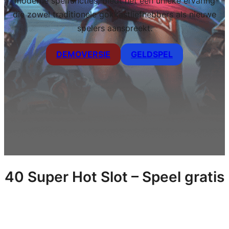
moderne spelfuncties, biedt het een unieke ervaring
die zowel traditionele gokkastliefhebbers als nieuwe
spelers aanspreekt.
DEMOVERSIE
GELDSPEL
40 Super Hot Slot – Speel gratis