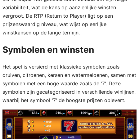
variabiliteit, wat de kans op aanzienlijke winsten
vergroot. De RTP (Return to Player) ligt op een
prijzenswaardig niveau, wat wijst op eerlijke
winstkansen op de lange termijn.
Symbolen en winsten
Het spel is versierd met klassieke symbolen zoals
druiven, citroenen, kersen en watermeloenen, samen met
symbolen met een hoge waarde zoals de '7'. Deze
symbolen zijn gecategoriseerd in verschillende winlijnen,
waarbij het symbool '7' de hoogste prijzen oplevert.