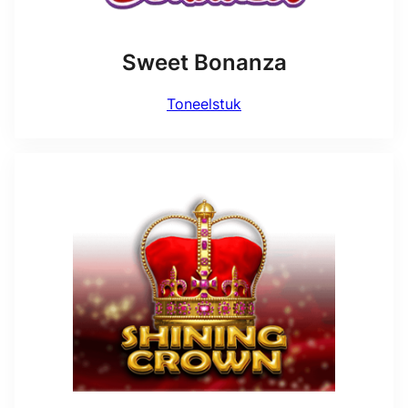
Sweet Bonanza
Toneelstuk