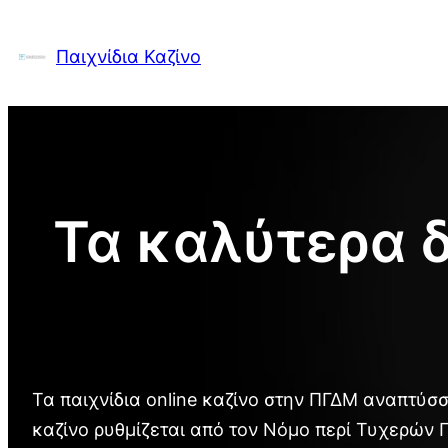
Μετάβαση
στο
Παιχνίδια Καζίνο
περιεχόμενο
Τα καλύτερα 
Τα παιχνίδια online καζίνο στην ΠΓΔΜ αναπτύσσ
καζίνο ρυθμίζεται από τον Νόμο περί Τυχερών 