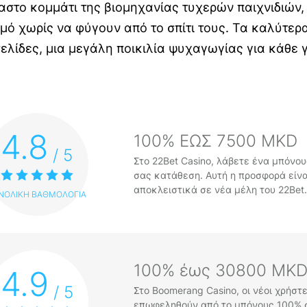
αστο κομμάτι της βιομηχανίας τυχερών παιχνιδιών,
ό χωρίς να φύγουν από το σπίτι τους. Τα καλύτερα
οσελίδες, μια μεγάλη ποικιλία ψυχαγωγίας για κάθε
4.8
100% ΕΩΣ 7500 MKD
/ 5
Στο 22Bet Casino, λάβετε ένα μπόνο
σας κατάθεση. Αυτή η προσφορά είνα
αποκλειστικά σε νέα μέλη του 22Bet.
ΝΟΛΙΚΗ ΒΑΘΜΟΛΟΓΙΑ
100% έως 30800 MKD
4.9
/ 5
Στο Boomerang Casino, οι νέοι χρήστ
επωφεληθούν από το μπόνους 100% 