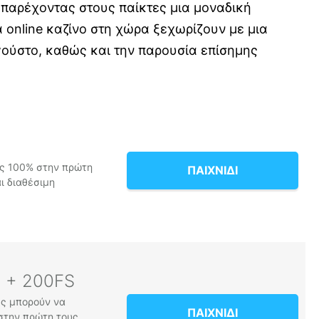
 παρέχοντας στους παίκτες μια μοναδική
 online καζίνο στη χώρα ξεχωρίζουν με μια
 γούστο, καθώς και την παρουσία επίσημης
υς 100% στην πρώτη
ΠΑΙΧΝΙΔΙ
ι διαθέσιμη
 + 200FS
ες μπορούν να
ΠΑΙΧΝΙΔΙ
στην πρώτη τους