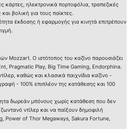
ς κάρτες, ηλεκτρονικά πορτοφόλια, τραπεζικές
και βολική για τους παίκτες.
ότητα έκδοσης ή εφαρμογής για κινητά επιτρέπουν
ιγμή.
ιών Mozzart. Ο ιστότοπος του καζίνο παρουσιάζει
, Pragmatic Play, Big Time Gaming, Endorphina.
ίλερ, καθώς και κλασικά παιχνίδια καζίνο -
ραφή - 100% επιπλέον της κατάθεσης και 100
μότητα δωρεάν μπόνους χωρίς κατάθεση που δεν
 ζωντανό ντίλερ και να παίξουν δημοφιλή
ng, Power of Thor Megaways, Sakura Fortune,