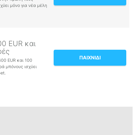
χύει μόνο για νέα μέλη
0 EUR και
φές
ΠΑΙΧΝΙΔΙ
400 EUR και 100
ρά μπόνους ισχύει
et.