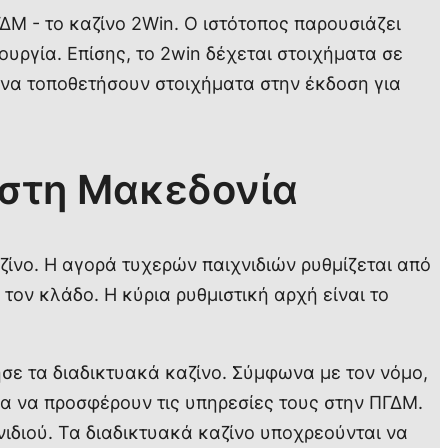
Μ - το καζίνο 2Win. Ο ιστότοπος παρουσιάζει
υργία. Επίσης, το 2win δέχεται στοιχήματα σε
ν να τοποθετήσουν στοιχήματα στην έκδοση για
 στη Μακεδονία
αζίνο. Η αγορά τυχερών παιχνιδιών ρυθμίζεται από
τον κλάδο. Η κύρια ρυθμιστική αρχή είναι το
σε τα διαδικτυακά καζίνο. Σύμφωνα με τον νόμο,
α να προσφέρουν τις υπηρεσίες τους στην ΠΓΔΜ.
ιδιού. Τα διαδικτυακά καζίνο υποχρεούνται να