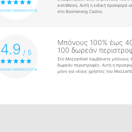
κατάθεση. Αυτή η ειδική προσφορά ισ
ΝΟΛΙΚΗ ΒΑΘΜΟΛΟΓΙΑ
στο Boomerang Casino.
Μπόνους 100% έως 40
4.9
100 δωρεάν περιστρο
/ 5
Στο Mozzartbet λαμβάνετε μπόνους 
δωρεάν περιστροφές. Αυτή η προσφο
ΝΟΛΙΚΗ ΒΑΘΜΟΛΟΓΙΑ
μόνο για νέους χρήστες του Mozzartb