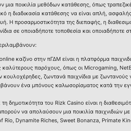
ν μια ποικιλία μεθόδων κατάθεσης, όπως τραπεζικέ
κό η διαδικασία κατάθεσης να είναι απλή, ασφαλής 
υή. Η προσαρμοστικότητα της διεπαφής, η διαθεσιμ
ίδια σε οποιαδήποτε τοποθεσία και οποιαδήποτε στ
περιλαμβάνουν:
nline καζίνο στην πΓΔΜ είναι η πλατφόρμα παιχνιδ
καλύτερους παρόχους, όπως οι Microgaming, NetEnt
 κουλοχέρηδες, ζωντανά παιχνίδια με ζωντανούς ντ
αμβάνουν ένα μπόνους καλωσορίσματος κατά την εγγ
 τη δημοτικότητα του Rizk Casino είναι η διαθεσι
 μπορούν να απολαύσουν μια ποικιλία παιχνιδιών με
f Rio, Dynamite Riches, Sweet Bonanza, Primate Ki