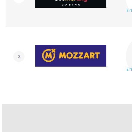
ΣΥ
3
ΣΥ