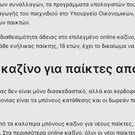
ων συναλλαγών, τα προγράμματα υπολογιστών που χ
αγωγής του παιχνιδιού στο Υπουργείο Οικονομικών,
των παικτών.
διαθεσιμότητα άδειας στο επιλεγμένο online καζίνο,
θε ενήλικας παίκτης, 18 ετών, έχει το δικαίωμα να
καζίνο για παίκτες α
νίας δεν είναι μόνο διασκεδαστικό, αλλά και κερδ
ονίας είναι τα μπόνους κατάθεσης και οι δωρεάν 
πό τα καλύτερα μπόνους καζίνο για νέους παίκτες, τ
Στα περισσότερα online καζίνο, όλοι οι νέοι παίκτ