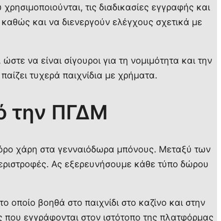
ρησιμοποιούνται, τις διαδικασίες εγγραφής και
 καθώς και να διενεργούν ελέγχους σχετικά με
 ώστε να είναι σίγουροι για τη νομιμότητα και την
 παίζει τυχερά παιχνίδια με χρήματα.
πό την ΠΓΔΜ
οφόρο χάρη στα γενναιόδωρα μπόνους. Μεταξύ των
περιστροφές. Ας εξερευνήσουμε κάθε τύπο δώρου
ο οποίο βοηθά στο παιχνίδι στο καζίνο και στην
ες που εγγράφονται στον ιστότοπο της πλατφόρμας