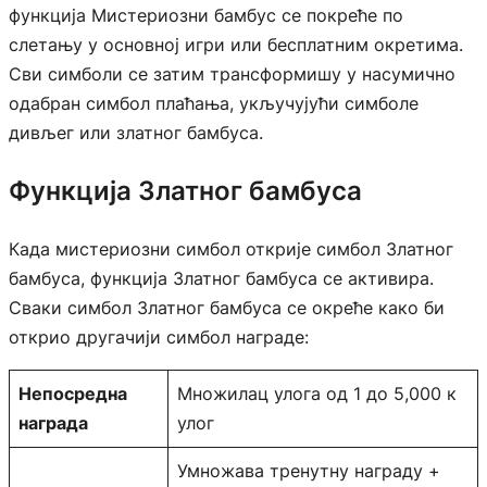
функција Мистериозни бамбус се покреће по
слетању у основној игри или бесплатним окретима.
Сви симболи се затим трансформишу у насумично
одабран симбол плаћања, укључујући симболе
дивљег или златног бамбуса.
Функција Златног бамбуса
Када мистериозни симбол открије симбол Златног
бамбуса, функција Златног бамбуса се активира.
Сваки симбол Златног бамбуса се окреће како би
открио другачији симбол награде:
Непосредна
Множилац улога од 1 до 5,000 к
награда
улог
Умножава тренутну награду +