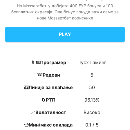
На Моззартбет-у добијате 400 ЕУР бонуса и 100
бесплатних окретаја. Ова бонус понуда важи само за
нове Моззартбет кориснике
PLAY
👨‍💻Програмер
Пусх Гаминг
➿
Редови
5
🎰
Линије за плаћање
50
🔄
РТП
96.13%
📈
Волатилност
Високо
🤑
Мин/макс опклада
0.1 / 5