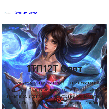
Пређи
на
Казино игре
садржај
1ТП12Т Слот
Уроните у зен искуство са 1ТП12Т слотом.
Покренута Пусх Гаминг-ом, ова игра са азијском
тематиком игра се са 5 колутова и 50 исплатних
линија. Постоје симболи мистериозног бамбуса