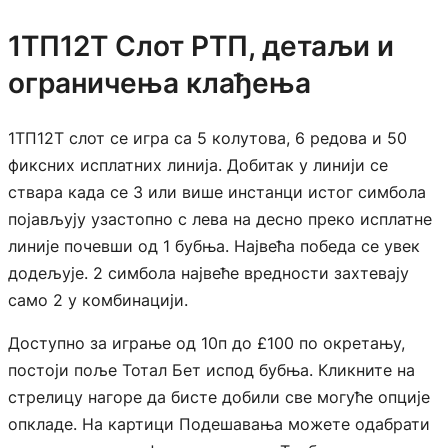
1ТП12Т Слот РТП, детаљи и
ограничења клађења
1ТП12Т слот се игра са 5 колутова, 6 редова и 50
фиксних исплатних линија. Добитак у линији се
ствара када се 3 или више инстанци истог симбола
појављују узастопно с лева на десно преко исплатне
линије почевши од 1 бубња. Највећа победа се увек
додељује. 2 симбола највеће вредности захтевају
само 2 у комбинацији.
Доступно за играње од 10п до £100 по окретању,
постоји поље Тотал Бет испод бубња. Кликните на
стрелицу нагоре да бисте добили све могуће опције
опкладе. На картици Подешавања можете одабрати