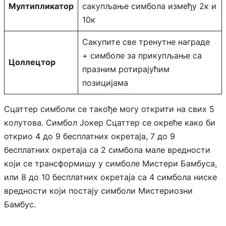
Мултипликатор
сакупљање симбола између 2к и
10к
Сакупите све тренутне награде
+ симболе за прикупљање са
Цоллецтор
празним ротирајућим
позицијама
Сцаттер симболи се такође могу открити на свих 5
колутова. Симбол Јокер Сцаттер се окреће како би
открио 4 до 9 бесплатних окретаја, 7 до 9
бесплатних окретаја са 2 симбола мале вредности
који се трансформишу у симболе Мистери Бамбуса,
или 8 до 10 бесплатних окретаја са 4 симбола ниске
вредности који постају симболи Мистериозни
Бамбус.