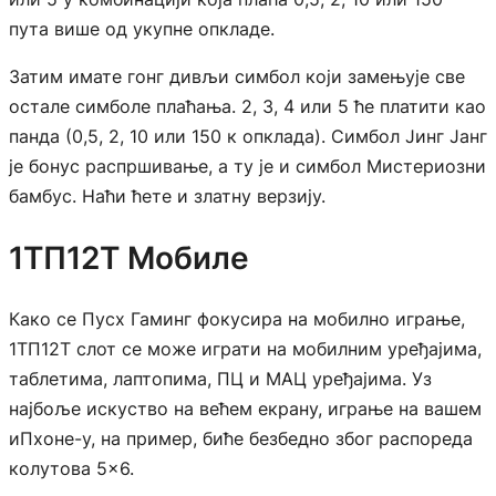
пута више од укупне опкладе.
Затим имате гонг дивљи симбол који замењује све
остале симболе плаћања. 2, 3, 4 или 5 ће платити као
панда (0,5, 2, 10 или 150 к опклада). Симбол Јинг Јанг
је бонус распршивање, а ту је и симбол Мистериозни
бамбус. Наћи ћете и златну верзију.
1ТП12Т Мобиле
Како се Пусх Гаминг фокусира на мобилно играње,
1ТП12Т слот се може играти на мобилним уређајима,
таблетима, лаптопима, ПЦ и МАЦ уређајима. Уз
најбоље искуство на већем екрану, играње на вашем
иПхоне-у, на пример, биће безбедно због распореда
колутова 5×6.