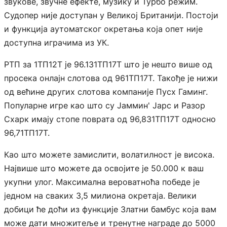
звукове, звучне ефекте, музику и Турбо режим.
Судопер није доступан у Великој Британији. Постоји
и функција аутоматског окретања која опет није
доступна играчима из УК.
РТП за 1ТП12Т је 96.131ТП17Т што је нешто више од
просека онлајн слотова од 961ТП17Т. Такође је нижи
од већине других слотова компаније Пусх Гаминг.
Популарне игре као што су Јаммин' Јарс и Разор
Схарк имају стопе поврата од 96,831ТП17Т односно
96,71ТП17Т.
Као што можете замислити, волатилност је висока.
Највише што можете да освојите је 50.000 к ваш
укупни улог. Максимална вероватноћа победе је
једном на сваких 3,5 милиона окретаја. Велики
добици ће доћи из функције Златни бамбус која вам
може дати множитеље и тренутне награде до 5000