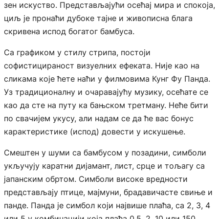
зен искуство. Представљајући осећај мира и спокоја,
циљ је пронаћи дубоке тајне и живописна блага
скривена испод богатог бамбуса.
Са графиком у стилу стрипа, постоји
софистицираност визуелних ефеката. Није као на
сликама које ћете наћи у филмовима Кунг Фу Панда.
Уз традиционалну и очаравајућу музику, осећате се
као да сте на путу ка бањском третману. Неће бити
по свачијем укусу, али надам се да ће вас бонус
карактеристике (испод) довести у искушење.
Смештен у шуми са бамбусом у позадини, симболи
укључују каратни дијамант, лист, срце и тољагу са
јапанским обртом. Симболи високе вредности
представљају птице, мајмуни, брадавичасте свиње и
панде. Панда је симбол који највише плаћа, са 2, 3, 4
или 5 у комбинацији која плаћа 0,5, 2, 10 или 150