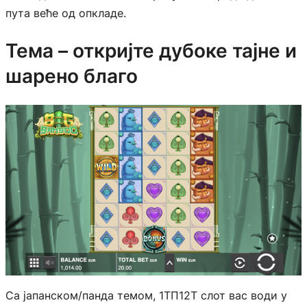
пута веће од опкладе.
Тема – откријте дубоке тајне и
шарено благо
Са јапанском/панда темом, 1ТП12Т слот вас води у