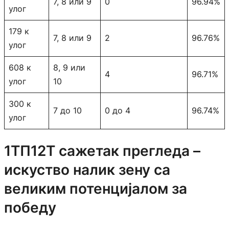
7, 8 или 9
0
96.94%
улог
179 к
7, 8 или 9
2
96.76%
улог
608 к
8, 9 или
4
96.71%
улог
10
300 к
7 до 10
0 до 4
96.74%
улог
1ТП12Т сажетак прегледа –
искуство налик зену са
великим потенцијалом за
победу