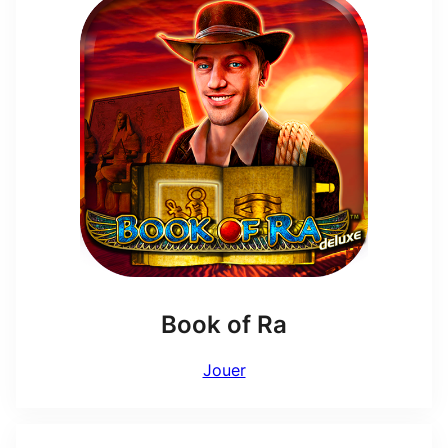
Book of Ra
Jouer