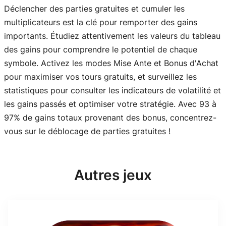
Déclencher des parties gratuites et cumuler les
multiplicateurs est la clé pour remporter des gains
importants. Étudiez attentivement les valeurs du tableau
des gains pour comprendre le potentiel de chaque
symbole. Activez les modes Mise Ante et Bonus d'Achat
pour maximiser vos tours gratuits, et surveillez les
statistiques pour consulter les indicateurs de volatilité et
les gains passés et optimiser votre stratégie. Avec 93 à
97% de gains totaux provenant des bonus, concentrez-
vous sur le déblocage de parties gratuites !
Autres jeux