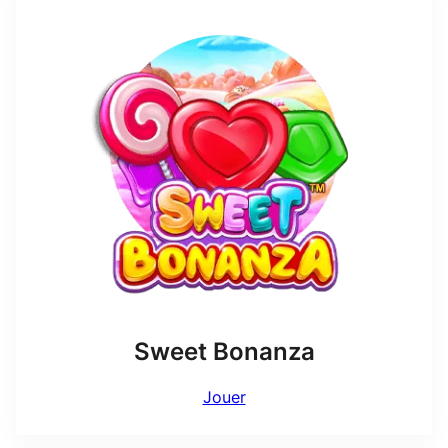
Sweet Bonanza
Jouer