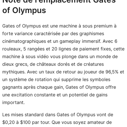
of Olympus
Gates of Olympus est une machine à sous premium à
forte variance caractérisée par des graphismes
cinématographiques et un gameplay immersif. Avec 6
rouleaux, 5 rangées et 20 lignes de paiement fixes, cette
machine à sous vidéo vous plonge dans un monde de
dieux grecs, de châteaux dorés et de créatures
mythiques. Avec un taux de retour au joueur de 96,5% et
un système de rotation qui supprime les symboles
gagnants après chaque gain, Gates of Olympus offre
une excitation constante et un potentiel de gains
important.
Les mises standard dans Gates of Olympus vont de
$0,20 à $100 par tour. Que vous soyez amateur de