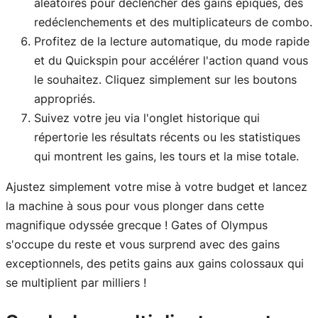
aléatoires pour déclencher des gains épiques, des
redéclenchements et des multiplicateurs de combo.
Profitez de la lecture automatique, du mode rapide
et du Quickspin pour accélérer l'action quand vous
le souhaitez. Cliquez simplement sur les boutons
appropriés.
Suivez votre jeu via l'onglet historique qui
répertorie les résultats récents ou les statistiques
qui montrent les gains, les tours et la mise totale.
Ajustez simplement votre mise à votre budget et lancez
la machine à sous pour vous plonger dans cette
magnifique odyssée grecque ! Gates of Olympus
s'occupe du reste et vous surprend avec des gains
exceptionnels, des petits gains aux gains colossaux qui
se multiplient par milliers !