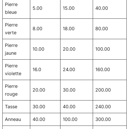
Pierre
5.00
15.00
40.00
bleue
Pierre
8.00
18.00
80.00
verte
Pierre
10.00
20.00
100.00
jaune
Pierre
16.0
24.00
160.00
violette
Pierre
20.00
30.00
200.00
rouge
Tasse
30.00
40.00
240.00
Anneau
40.00
100.00
300.00