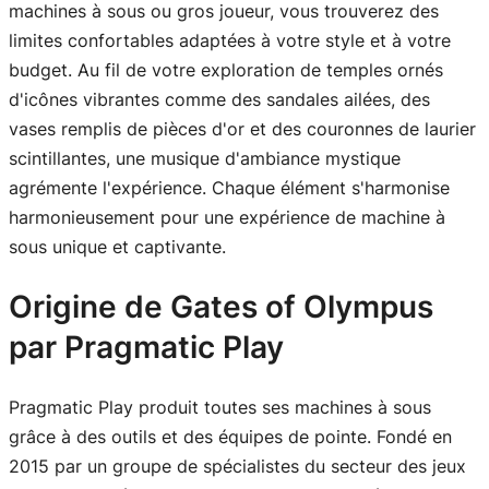
machines à sous ou gros joueur, vous trouverez des
limites confortables adaptées à votre style et à votre
budget. Au fil de votre exploration de temples ornés
d'icônes vibrantes comme des sandales ailées, des
vases remplis de pièces d'or et des couronnes de laurier
scintillantes, une musique d'ambiance mystique
agrémente l'expérience. Chaque élément s'harmonise
harmonieusement pour une expérience de machine à
sous unique et captivante.
Origine de Gates of Olympus
par Pragmatic Play
Pragmatic Play produit toutes ses machines à sous
grâce à des outils et des équipes de pointe. Fondé en
2015 par un groupe de spécialistes du secteur des jeux