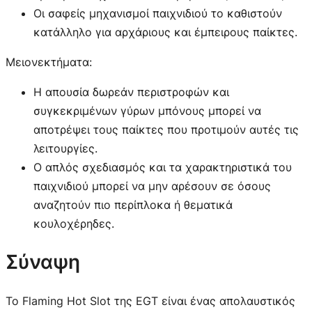
Οι σαφείς μηχανισμοί παιχνιδιού το καθιστούν
κατάλληλο για αρχάριους και έμπειρους παίκτες.
Μειονεκτήματα:
Η απουσία δωρεάν περιστροφών και
συγκεκριμένων γύρων μπόνους μπορεί να
αποτρέψει τους παίκτες που προτιμούν αυτές τις
λειτουργίες.
Ο απλός σχεδιασμός και τα χαρακτηριστικά του
παιχνιδιού μπορεί να μην αρέσουν σε όσους
αναζητούν πιο περίπλοκα ή θεματικά
κουλοχέρηδες.
Σύναψη
Το Flaming Hot Slot της EGT είναι ένας απολαυστικός