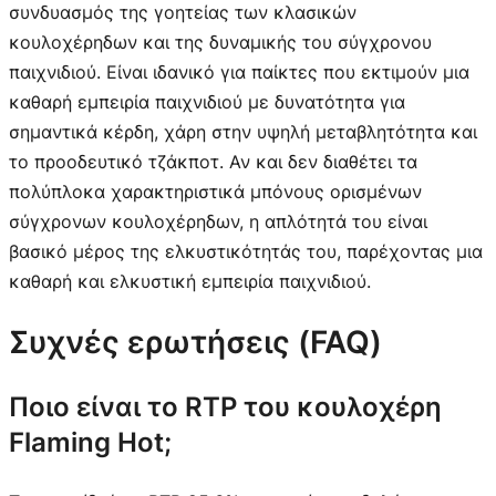
συνδυασμός της γοητείας των κλασικών
κουλοχέρηδων και της δυναμικής του σύγχρονου
παιχνιδιού. Είναι ιδανικό για παίκτες που εκτιμούν μια
καθαρή εμπειρία παιχνιδιού με δυνατότητα για
σημαντικά κέρδη, χάρη στην υψηλή μεταβλητότητα και
το προοδευτικό τζάκποτ. Αν και δεν διαθέτει τα
πολύπλοκα χαρακτηριστικά μπόνους ορισμένων
σύγχρονων κουλοχέρηδων, η απλότητά του είναι
βασικό μέρος της ελκυστικότητάς του, παρέχοντας μια
καθαρή και ελκυστική εμπειρία παιχνιδιού.
Συχνές ερωτήσεις (FAQ)
Ποιο είναι το RTP του κουλοχέρη
Flaming Hot;