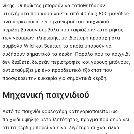
νίκης. Οι παίκτες μπορούν να τοποθετήσουν
στοιχήματα που κυμαίνονται από 40 έως 800 μονάδες
ανά περιστροφή. Οι μηχανισμοί του παιχνιδιού
περιλαμβάνουν σύμβολα που ταιριάζουν κατά μήκος
των γραμμών πληρωμής, με ιδιαίτερη προσοχή στα
σύμβολα Wild και Scatter, τα οποία μπορούν να
αυξήσουν σημαντικά τα κέρδη. Παρόλο που το παιχνίδι
δεν διαθέτει δωρεάν περιστροφές και γύρους μπόνους,
αντισταθμίζει με ένα προοδευτικό τζάκποτ που
προσφέρει την ευκαιρία για σημαντικά κέρδη.
Μηχανική παιχνιδιού
Αυτό το παιχνίδι κουλοχέρη κατηγοριοποιείται ως
παιχνίδι υψηλής μεταβλητότητας, πράγμα που σημαίνει
ότι τα κέρδη μπορεί να είναι λιγότερο συχνά, αλλά