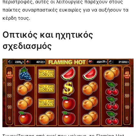
περιστροφές, αυτές οι λειτουργίες παρέχουν στους
παίκτες συναρπαστικές ευκαιρίες για να αυξήσουν τα
κέρδη τους.
Οπτικός και ηχητικός
σχεδιασμός